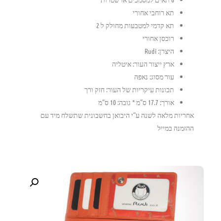
תא רוחבי אחורי
תא קדמי למטבעות מחולק ל 2
רוכסן אחורי
היצרן: Rudi
ארץ ייצור העור: איטליה
עור מסוג: נאפה
תכונות עיקריות של העור: חזק ורך
אורך: 17.7 ס”מ * גובה: 10 ס”מ
אחריות מלאה לשנה ע”י היבואן בחשבונית שתשלח מיד עם
ההזמנה במייל